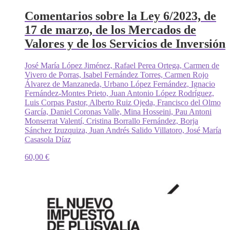
Comentarios sobre la Ley 6/2023, de
17 de marzo, de los Mercados de
Valores y de los Servicios de Inversión
José María López Jiménez, Rafael Perea Ortega, Carmen de
Vivero de Porras, Isabel Fernández Torres, Carmen Rojo
Álvarez de Manzaneda, Urbano López Fernández, Ignacio
Fernández-Montes Prieto, Juan Antonio López Rodríguez,
Luis Corpas Pastor, Alberto Ruiz Ojeda, Francisco del Olmo
García, Daniel Coronas Valle, Mina Hosseini, Pau Antoni
Monserrat Valentí, Cristina Borrallo Fernández, Borja
Sánchez Izuzquiza, Juan Andrés Salido Villatoro, José María
Casasola Díaz
60,00
€