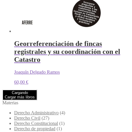
Georreferenciación de fincas
registrales y su coordinación con el
Catastro
Joaquín Delgado Ramos
60,00
€
Cargando
Cargar más libros
Materias
Derecho Administrativo
(4)
Derecho Civil
(27)
Derecho Constitucional
(1)
Derecho de propiedad
(1)