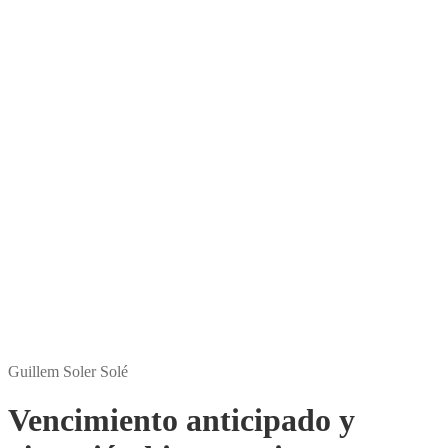
Edición:
1
Encuadernación:
Rústica
ISBN:
9788412055481
ISBN Digital:
9788412055498
Páginas:
144
Precio:
26,00
€
Comprar E-book
Amazon
Apple Books
Rakuten Kobo
Tagusbooks
Guillem Soler Solé
Vencimiento anticipado y