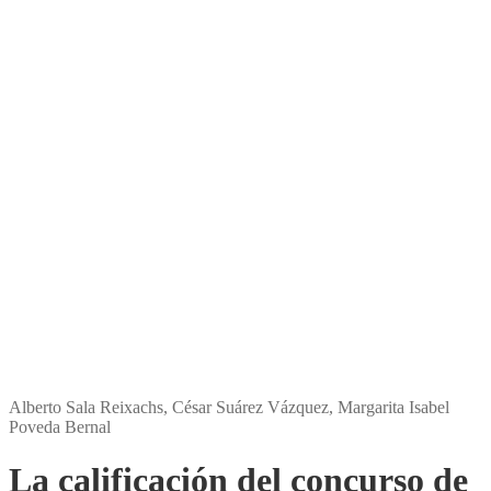
Edición:
1
Encuadernación:
Rústica
ISBN:
9788412219968
ISBN Digital:
9788412219975
Páginas:
140
Precio:
26,00
€
Comprar E-book
Amazon
Apple Books
Rakuten Kobo
Tagusbooks
Alberto Sala Reixachs, César Suárez Vázquez, Margarita Isabel
Poveda Bernal
La calificación del concurso de