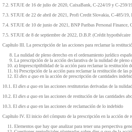
7.2. STJUE de 16 de julio de 2020, CaixaBank, C-224/19 y C-259/
7.3. STJUE de 22 de abril de 2021, Profi Credit Slovakia, C-485/1
7.4. STJUE de 10 de junio de 2021, BNP Paribas Personal Finance
7.5. STJUE de 8 de septiembre de 2022, D.B.P. (Crédit hypothécaire
Capítulo III. La prescripción de las acciones para reclamar la restitu
La nulidad de pleno derecho en el ordenamiento jurídico españ
La prescripción de la acción declarativa de la nulidad de pleno d
a) Imprescriptibilidad de la acción para reclamar la restitución
b) Prescripción de la acción para reclamar la restitución de las
El
dies a quo
en la acción de prescripción de cantidades indeb
10.1. El
dies a quo
en las acciones restitutorias derivadas de la nuli
10.2. El
dies a quo
en las acciones de restitución de las cantidades ab
10.3. El
dies a quo
en las acciones de reclamación de lo indebido
Capítulo IV. El inicio del cómputo de la prescripción en la acción de
Elementos que hay que analizar para tener una perspectiva gene
Cuestiones prejudiciales planteadas sobre
dies a quo
de la acció