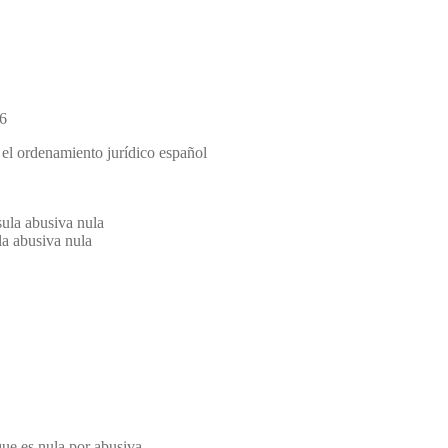
46
n el ordenamiento jurídico español
sula abusiva nula
la abusiva nula
que es nula por abusiva