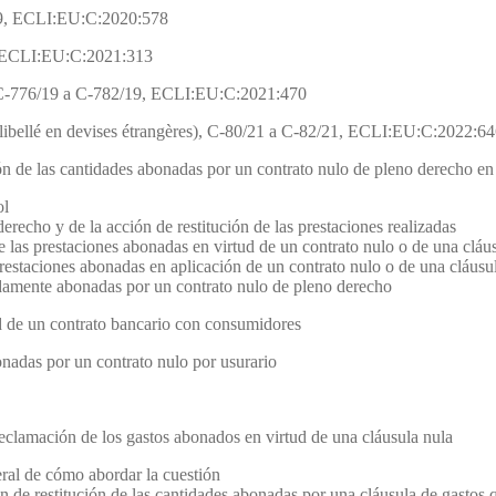
19, ECLI:EU:C:2020:578
9, ECLI:EU:C:2021:313
, C-776/19 a C-782/19, ECLI:EU:C:2021:470
 libellé en devises étrangères), C-80/21 a C-82/21, ECLI:EU:C:2022:6
ción de las cantidades abonadas por un contrato nulo de pleno derecho e
ol
erecho y de la acción de restitución de las prestaciones realizadas
 de las prestaciones abonadas en virtud de un contrato nulo o de una cláu
 prestaciones abonadas en aplicación de un contrato nulo o de una cláusu
idamente abonadas por un contrato nulo de pleno derecho
dad de un contrato bancario con consumidores
onadas por un contrato nulo por usurario
 reclamación de los gastos abonados en virtud de una cláusula nula
ral de cómo abordar la cuestión
n de restitución de las cantidades abonadas por una cláusula de gastos 