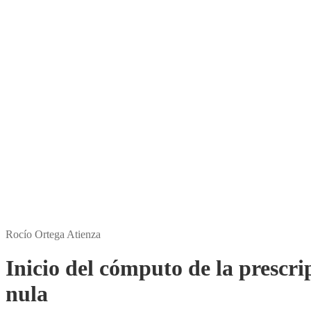
Edición:
1
Encuadernación:
Rústica
ISBN:
9788412632286
Páginas:
238
Precio:
36,00
€
Comprar E-book
Amazon
Rakuten Kobo
Apple Books
Rocío Ortega Atienza
Inicio del cómputo de la prescri
nula