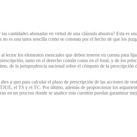
las cantidades abonadas en virtud de una cláusula abusiva? Esta es una
a no es una tarea sencilla como se constata por el hecho de que los juzg
al lector los elementos esenciales que deben tenerse en cuenta para fijar
a prescripción, tanto en el derecho común como en el foral, y de los prin
mo, de la jurisprudencia nacional sobre el cómputo de la prescripción de
n
dies a quo
para calcular el plazo de prescripción de las acciones de re
el TJUE, el TS y el TC. Por último, además de proporcionar los argument
ran en un proceso donde se analice esta cuestión puedan garantizar mej